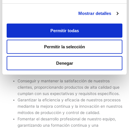
La Calidad, es un compromiso de la empresa y una
responsabilidad individual de cada miembro del
Mostrar detalles
colectivo, que debe plasmarse en acciones concretas
que reflejen interna y externamente una imagen de
Permitir todas
GRAVATS J.ROS, S.L.U
que se identifique con la
profesionalidad y calidad del servicio a nuestros
clientes.
Permitir la selección
Denegar
Por lo tanto son Objetivos de Calidad de nuestra empresa:
Conseguir y mantener la satisfacción de nuestros
clientes, proporcionando productos de alta calidad que
cumplan con sus expectativas y requisitos específicos.
Garantizar la eficiencia y eficacia de nuestros procesos
mediante la mejora continua y la innovación en nuestros
métodos de producción y control de calidad.
Fomentar el desarrollo profesional de nuestro equipo,
garantizando una formación continua y una