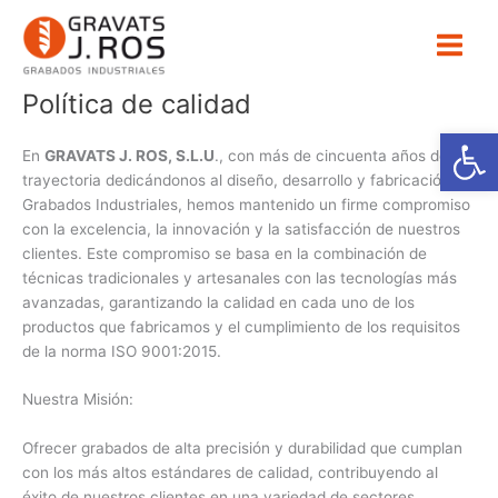
Ir
al
contenido
Política de calidad
Abrir
En
GRAVATS J. ROS, S.L.U
., con más de cincuenta años de
trayectoria dedicándonos al diseño, desarrollo y fabricación de
Grabados Industriales, hemos mantenido un firme compromiso
con la excelencia, la innovación y la satisfacción de nuestros
clientes. Este compromiso se basa en la combinación de
técnicas tradicionales y artesanales con las tecnologías más
avanzadas, garantizando la calidad en cada uno de los
productos que fabricamos y el cumplimiento de los requisitos
de la norma ISO 9001:2015.
Nuestra Misión:
Ofrecer grabados de alta precisión y durabilidad que cumplan
con los más altos estándares de calidad, contribuyendo al
éxito de nuestros clientes en una variedad de sectores