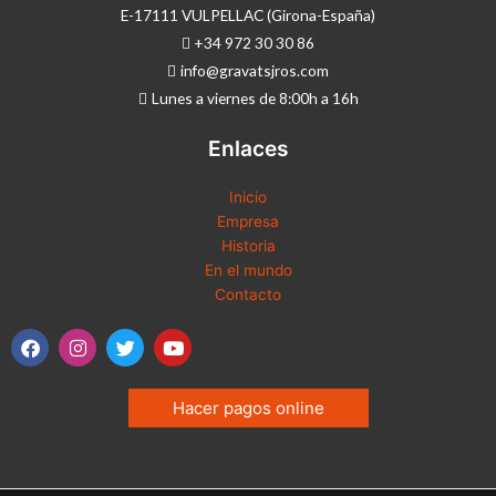
E-17111 VULPELLAC (Girona-España)
+34 972 30 30 86
info@gravatsjros.com
Lunes a viernes de 8:00h a 16h
Enlaces
Inicio
Empresa
Historia
En el mundo
Contacto
F
I
T
Y
a
n
w
o
c
s
i
u
e
t
t
t
Hacer pagos online
b
a
t
u
o
g
e
b
o
r
r
e
k
a
m